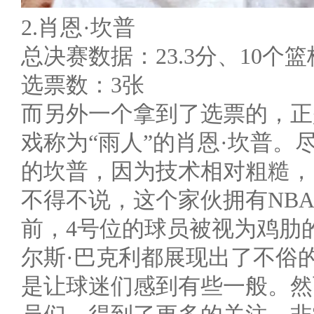
2.肖恩·坎普
总决赛数据：23.3分、10个
选票数：3张
而另外一个拿到了选票的，正
戏称为“雨人”的肖恩·坎普。尽
的坎普，因为技术相对粗糙，
不得不说，这个家伙拥有NB
前，4号位的球员被视为鸡肋
尔斯·巴克利都展现出了不俗
是让球迷们感到有些一般。然