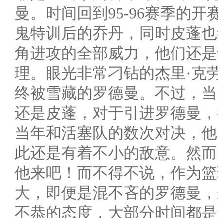
曼。时间回到95-96赛季的
鬼特训后的乔丹，同时皮蓬也
角进攻的全部威力，他们还是
理。眼光非常刁钻的杰里·克
终被雪藏的罗德曼。不过，当
还是皮蓬，对于引进罗德曼，
当年和活塞队的数次对决，他
此还是有着不小的敌意。然而
他来吧！而不得不说，作为篮
大，即便是混不吝的罗德曼，
不恭的态度，大部分时间都是